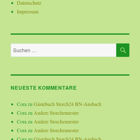
Datenschutz
Impressum
SU
Suchen
nach:
NEUESTE KOMMENTARE
Cora
zu
Gästebuch Storch24 BN-Ansbach
Cora
zu
Andere Storchennester
Cora
zu
Andere Storchennester
Cora
zu
Andere Storchennester
Cora
zu
Gästebuch Storch24 BN-Ansbach